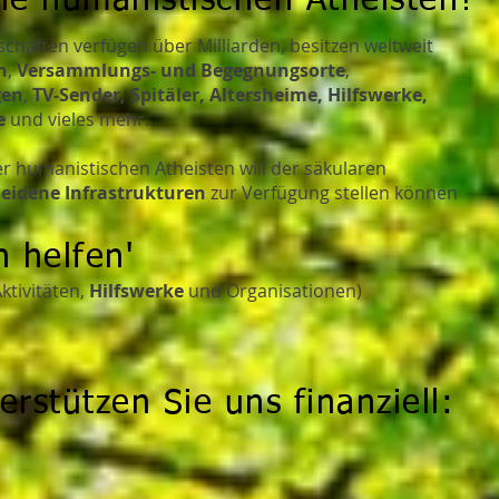
die humanistischen Atheisten?
chaften verfügen über Milliarden, besitzen weltweit
n
,
Versammlungs- und Begegnungsorte
,
gen
,
TV-Sender, Spitäler, Altersheime, Hilfswerke,
te
und vieles mehr.
 humanistischen Atheisten will der säkularen
eidene Infrastrukturen
zur Verfügung stellen können
n helfen'
ktivitäten,
Hilfswerke
und Organisationen)
erstützen Sie uns finanziell: