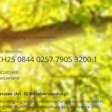
nk-Überweisung auf Bank-Konto:
he Atheisten
CH25 0844 0257 7905 3200 1
 BCLRCHBB
Switzerland
atuten (Art. 12 Mittelverwendung):
er Vereinigung werden verantwortungsbewusst verwaltet.
ng von finanziellen Mitteln muss sich an strenge und