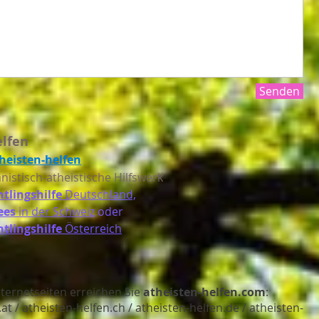
Senden
elfen
heist
en-helfen
istisch-atheistische Hilfswerk
htlingshilfe
Deutschland,
ees
in der Schweiz
oder
tlingshilfe
Österreich
ternetseiten erreichen Sie
atheisten-helfen.com
:
.at
/
atheisten-helfen.ch
/
atheisten-helfen.de
/
atheisten-