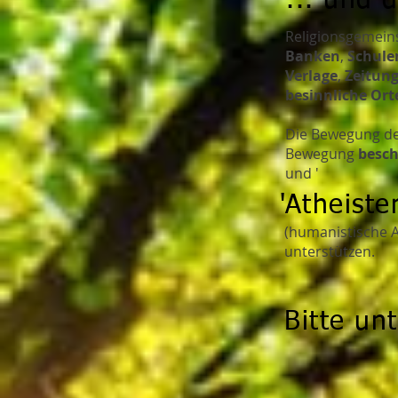
... und 
Religionsgemeins
Banken
,
Schule
Verlage
,
Zeitun
besinnliche Or
Die Bewegung der
Bewegung
besch
und '
'Atheiste
(humanistische A
unterstützen.
Bitte unt