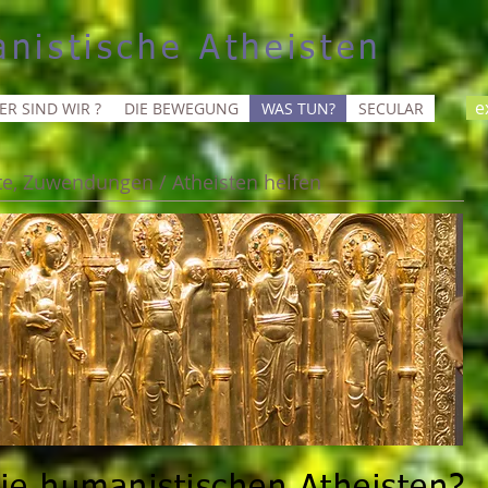
nistische Atheisten
ex
ER SIND WIR ?
DIE BEWEGUNG
WAS TUN?
SECULAR
e, Zuwendungen / Atheisten helfen