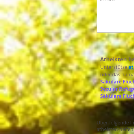
Atheisten h
Unterstütze
at
oder das human
Säkulare Flüc
Secular Refug
Säkulare Flüch
Über folgende In
atheisten-helfen