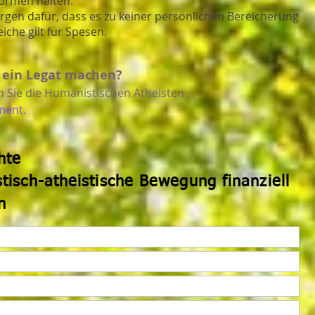
ormen halten.
rgen dafür, dass es zu keiner persönlichen Bereicherung
eiche gilt für Spesen.
 ein Legat machen?
n Sie die Humanistischen Atheisten
ment
.
hte
tisch-atheistische Bewegung finanziell
n