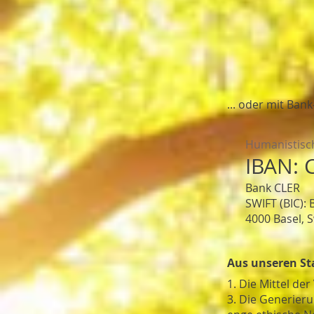
... oder mit Ba
Humanistisc
IBAN: 
Bank CLER
SWIFT (BIC):
4000 Basel, 
Aus unseren St
1. Die Mittel d
3. Die Generieru