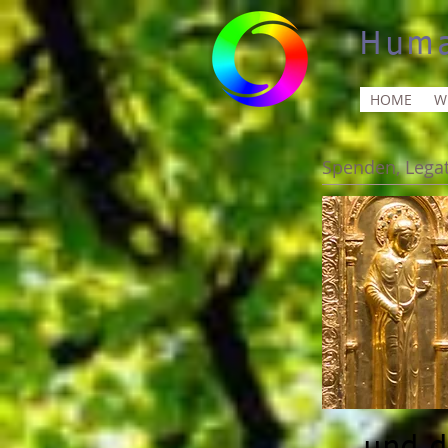
Huma
HOME
W
Spenden, Legat