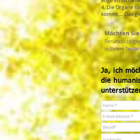
enge ethische N
4. Die Organe so
kommt ... Das gl
Möchten Sie
Berücksichtige
in Ihrem
Testa
Ja, ich möc
die h
umanis
unterstütze