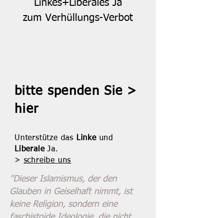
Linkes+Liberales Ja
zum
Verhüllungs-Verbot
bitte spenden Sie >
hier
Unterstütze das
Linke
und
Liberale
Ja.
>
schreibe uns
"Dieser Islamismus, der den
Glauben in Geiselhaft nimmt, ist
keine Religion, sondern eine
faschistoide Ideologie, die nicht