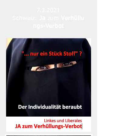
7.3.2021
Schweiz:
Ja
zum
Verhüllu
ngs-Verbot