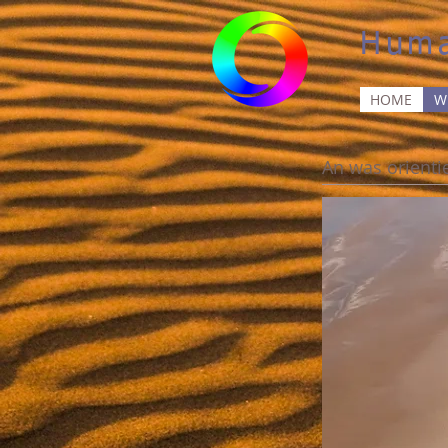
Huma
HOME
W
An was orienti