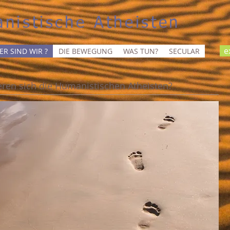
nistische Atheisten
ex
ER SIND WIR ?
DIE BEWEGUNG
WAS TUN?
SECULAR
eren sich die Humanistischen Atheisten?