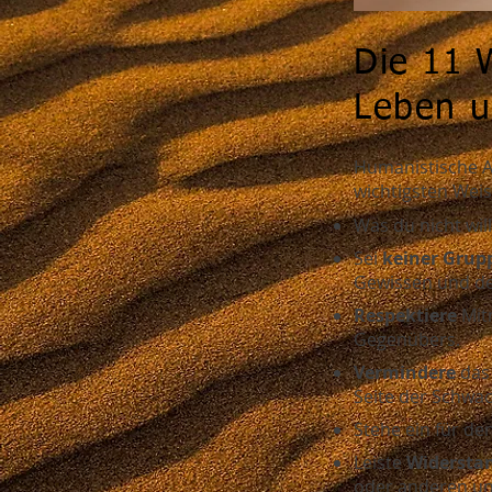
Die 11 
Leben 
Humanistische A
wichtigsten Wei
Was du nicht will
Sei
keiner Grup
Gewissen und de
Respektiere
Mitm
Gegenübers.
Vermindere
das 
Seite der Schwa
Stehe ein für de
Leiste
Widersta
oder anderen un