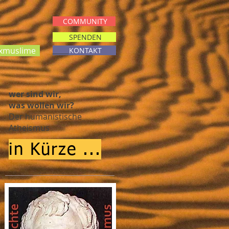
COMMUNITY
SPENDEN
muslime
KONTAKT
wer sind wir,
was wollen wir?
Der humanistische
Atheismus
in Kürze ...