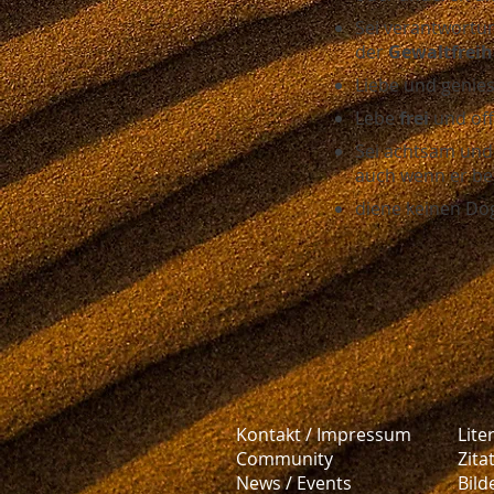
Sei verantwortu
der
Gewaltfreih
Liebe und genie
Lebe
frei
und offe
Sei achtsam un
auch wenn er bes
diene keinen Do
Kontakt / Impressum
Lite
Community
Zita
News / Events
Bild