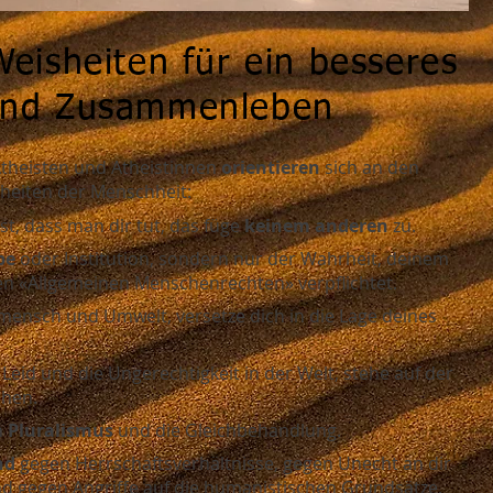
Weisheiten für ein besseres
und Zusammenleben
theisten und Atheistinnen
orientieren
sich an den
sheiten der Menschheit:
st, dass man dir tut, das füge
keinem anderen
zu.
pe
oder Institution, sondern nur der Wahrheit, deinem
n «Allgemeinen Menschenrechten» verpflichtet.
ensch und Umwelt, versetze dich in die Lage deines
Leid und die Ungerechtigkeit in der Welt, stehe auf der
chen.
n
Pluralismus
und die Gleichbehandlung.
nd
gegen Herrschaftsverhältnisse, gegen Unecht an dir
d gegen Angriffe auf die humanistischen Grundsätze.