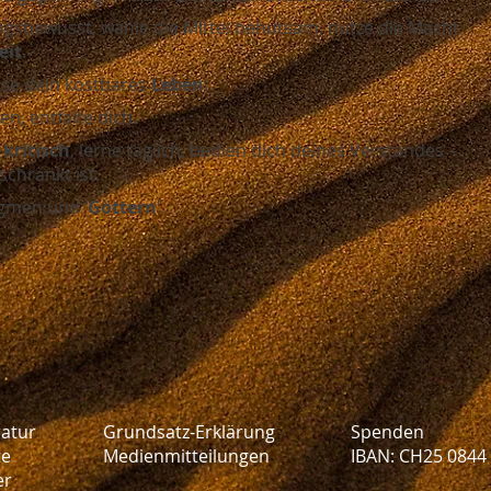
ngsbewusst, wähle die Mittel behutsam, nutze die Macht
eit
.
sse dein kostbares
Leben
.
n, entfalte dich.
d
kritisch
, lerne täglich, bedien dich deines Verstandes –
chränkt ist.
gmen und ‘
Göttern
’.
ratur
Grundsatz-Erklärung
Spenden
te
Medienmitteilungen
IBAN: CH25 0844
er